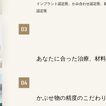
インプラント認定医、かみ合わせ認定医、
認定医
あなたに合った治療、
材
むし歯治療
歯周
審美歯科
成人
かぶせ物の精度のこだわ