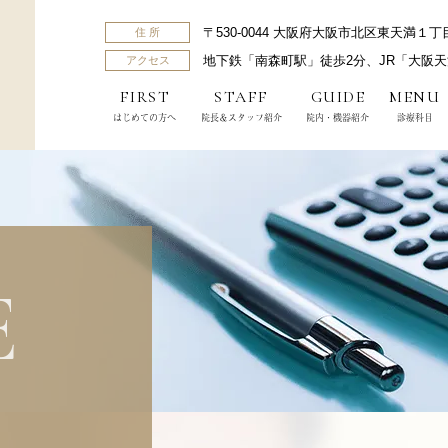
住 所
〒530-0044 大阪府大阪市北区東天満１
アクセス
地下鉄「南森町駅」徒歩2分、JR「大阪
FIRST
STAFF
GUIDE
MENU
はじめての方へ
院長＆スタッフ紹介
院内・機器紹介
診療科目
E
むし歯治療
予防歯科・定期検診
歯周病