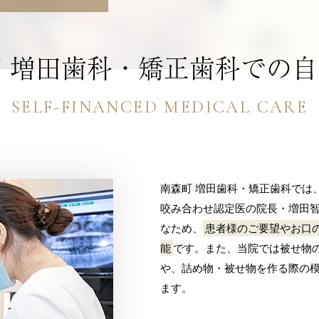
ホワイトニング・美容
インプラント治療
小児歯科・小児予防
 増田歯科・矯正歯科での
親知らず
SELF-FINANCED MEDICAL CARE
南森町 増田歯科・矯正歯科では
咬み合わせ認定医の院長・増田
なため、
患者様のご要望やお口
能
です。また、当院では被せ物
や、詰め物・被せ物を作る際の
ます。