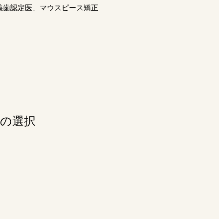
義歯認定医、マウスピース矯正
料の選択
予防歯科・定期検診
病
矯正
ホワイトニング
・
美容
り