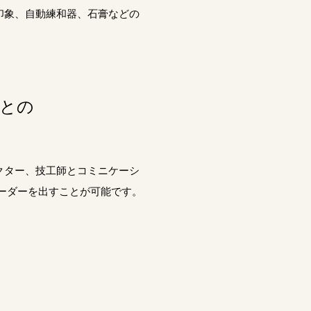
印象、自動練和器、石膏などの
小児予防
小児矯正
師との
親知らず
クター、技工師とコミニケーシ
ーダーを出すことが可能です。