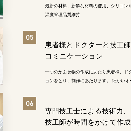
最新の材料、新鮮な材料の使用、シリコン
温度管理品質維持
インプラント
治療
小児歯科
・
患者様とドクターと
技工
コミニケーション
企業健診
・
健康指導
訪問歯科
一つのかぶせ物の作成にあたり患者様、ド
ョンをとり、制作にあたります。 細かいオ
専門技工士による技術力、
技工師が時間をかけて作成