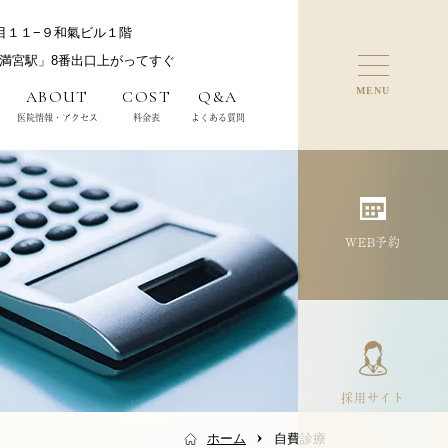
丁目１１−９和氣ビル１階
天満宮駅」8番出口上がってすぐ
MENU
ABOUT
COST
Q&A
医院情報・アクセス
料金表
よくある質問
WEB予約
審美歯科
成人矯正
採用サイト
ホーム
自費診療
企業健診