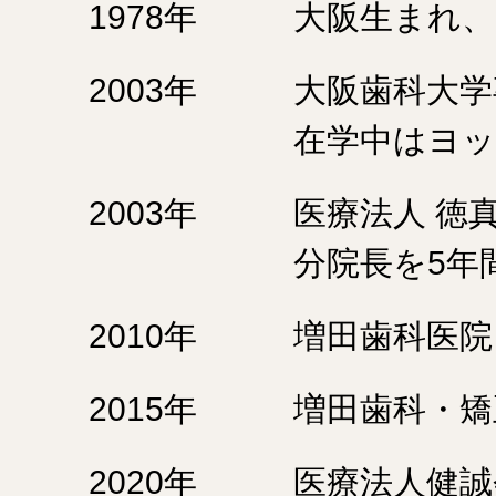
1978年
大阪生まれ、
2003年
大阪歯科大学
在学中はヨッ
2003年
医療法人 徳
分院長を5年
2010年
増田歯科医院
2015年
増田歯科・矯
2020年
医療法人健誠