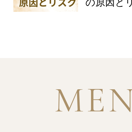
の原因と
ME