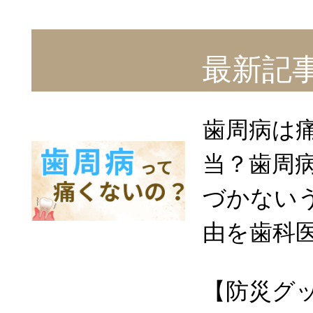
最新記
歯周病は
当？歯周
づかない
由を歯科
【防災グ