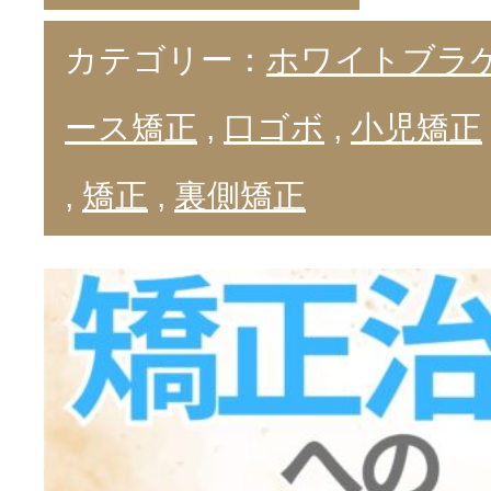
カテゴリー：
ホワイトブラ
ース矯正
,
口ゴボ
,
小児矯正
,
矯正
,
裏側矯正