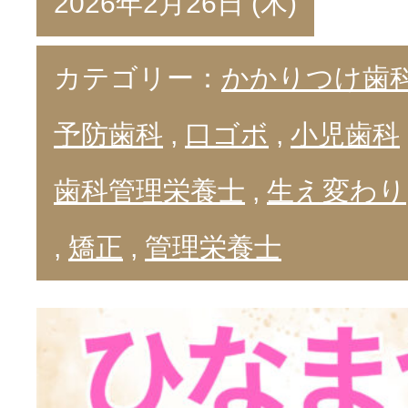
2026年2月26日 (木)
カテゴリー：
かかりつけ歯
予防歯科
,
口ゴボ
,
小児歯科
歯科管理栄養士
,
生え変わり
,
矯正
,
管理栄養士