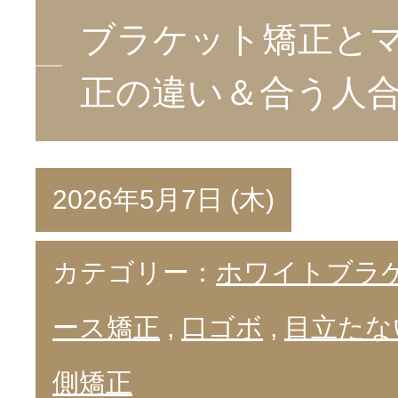
ブラケット矯正と
正の違い＆合う人
2026年5月7日 (木)
カテゴリー：
ホワイトブラ
ース矯正
,
口ゴボ
,
目立たな
側矯正