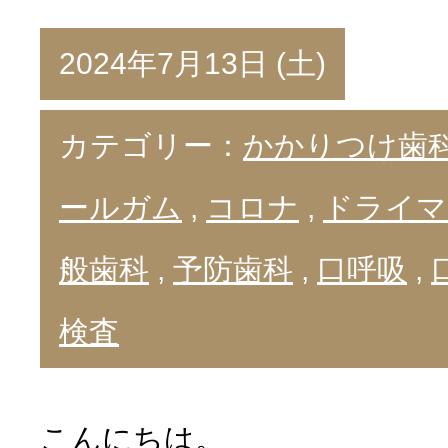
2024年7月13日 (土)
カテゴリー：
かかりつけ歯
ールガム
,
コロナ
,
ドライマ
般歯科
,
予防歯科
,
口呼吸
,
検査
こんにちは。