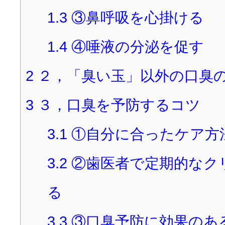
1.3
③鼻呼吸を心掛ける
1.4
④唾液の分泌を促す
2
２，「臭い玉」以外の口臭
3
３，口臭を予防するコツ
3.1
①自分に合ったケア方
3.2
②歯医者で定期的なク
る
3.3
③口臭予防に効果のあ