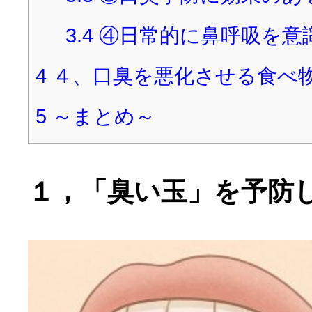
3.4
④日常的に鼻呼吸を意
4
４、口臭を悪化させる食べ
5
～まとめ～
１，「臭い玉」を予防